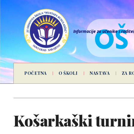
Informacije za učenike i rodite
POČETNA
O ŠKOLI
NASTAVA
ZA R
Košarkaški turni