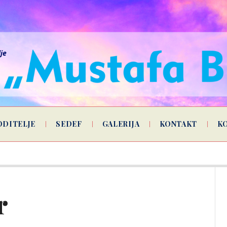
lje
ODITELJE
SEDEF
GALERIJA
KONTAKT
K
r