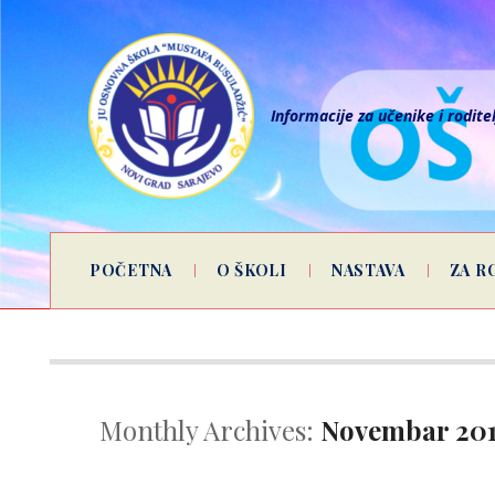
Informacije za učenike i rodite
POČETNA
O ŠKOLI
NASTAVA
ZA R
Monthly Archives:
Novembar 20