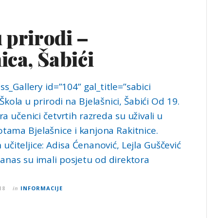
 prirodi –
ica, Šabići
_Gallery id=”104” gal_title=”sabici
Škola u prirodi na Bjelašnici, Šabići Od 19.
 učenici četvrtih razreda su uživali u
otama Bjelašnice i kanjona Rakitnice.
h učiteljice: Adisa Ćenanović, Lejla Guščević
Danas su imali posjetu od direktora
18
in
INFORMACIJE