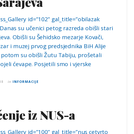
Sarajeva
s_Gallery id=”102” gal_title=”obilazak
Danas su učenici petog razreda obišli stari
eva. Obišli su Šehidsko mezarje Kovači,
zar i muzej prvog predsjednika BiH Alije
 potom su obišli Žutu Tabiju, prošetali
ojeli ćevape. Posjetili smo i vjerske
18
in
INFORMACIJE
enje iz NUS-a
s_Gallery id=”100” gal_title=”nus cetvrto