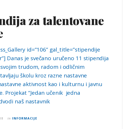
endija za talentovane
e
s_Gallery id=”106” gal_title=”stipendije
] Danas je svečano uručeno 11 stipendija
i svojim trudom, radom i odličnim
avljaju školu kroz razne nastavne
nastavne aktivnost kao i kulturnu i javnu
le. Projekat “Jedan učenik jedna
edvodi naš nastavnik
18
in
INFORMACIJE