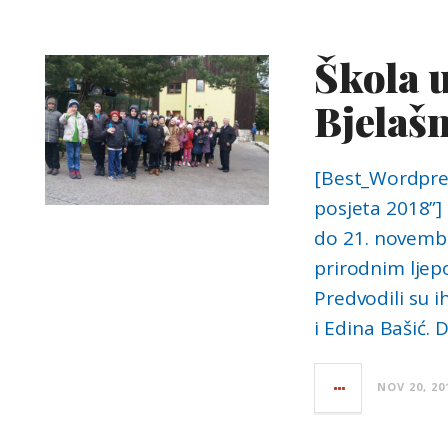
Škola u
Bjelašn
[Best_Wordpress
posjeta 2018”] 
do 21. novembra
prirodnim ljep
Predvodili su i
i Edina Bašić. 
NOV 20, 20