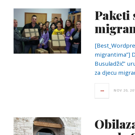
Paketi 
migran
[Best_Wordpress
migrantima”] D
Busuladžić” ur
za djecu migra
NOV 20, 20
Obilaza