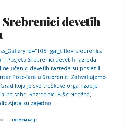
 Srebrenici devetih
a
s_Gallery id=”105” gal_title=”srebrenica
] Posjeta Srebrenici devetih razreda
ine učenici devetih razreda su posjetili
ntar Potočare u Srebrenici. Zahvaljujemo
 Grad koja je sve troškove organizacije
la na sebe. Razrednici Bišić Nedžad,
alić Ajeta su zajedno
18
in
INFORMACIJE