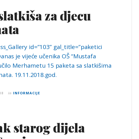
slatkiša za djecu
ata
_Gallery id=”103” gal_title=”paketici
anas je vijeće učenika OŠ “Mustafa
učilo Merhametu 15 paketa sa slatkišima
nata. 19.11.2018.god.
18
in
INFORMACIJE
k starog dijela