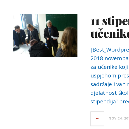
11 stip
učenik
[Best_Wordpres
2018 novembar”
za učenike koj
uspjehom prest
sadržaje i van 
djelatnost ško
stipendija” pr
NOV 24, 20