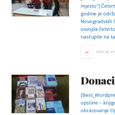
mjesto”] Četvr
godine je održ
Novogradskih š
osvojila četvr
nastupile na ta
NOV 04, 20
Donacij
[Best_Wordpres
opstine – knjig
obrazovanje Op