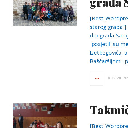
grada 
[Best_Wordpres
starog grada”] 
dio grada Saraj
posjetili su me
Izetbegovića, a
Baščaršijom i p
NOV 20, 20
Takmič
[Best_Wordpres