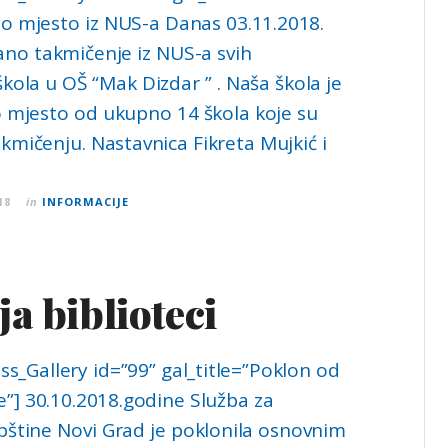
to mjesto iz NUS-a Danas 03.11.2018.
ano takmičenje iz NUS-a svih
kola u OŠ “Mak Dizdar ” . Naša škola je
to mjesto od ukupno 14 škola koje su
kmičenju. Nastavnica Fikreta Mujkić i
18
in
INFORMACIJE
a biblioteci
s_Gallery id=”99” gal_title=”Poklon od
e”] 30.10.2018.godine Služba za
štine Novi Grad je poklonila osnovnim