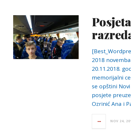
Posjeta
razred
[Best_Wordpres
2018 novembar”
20.11.2018. god
memorijalni ce
se opštini Novi
posjete preuze
Ozrinić Ana i P
NOV 24, 20