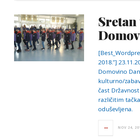
Sretan 
Domov
[Best_Wordpress
2018.”] 23.11.
Domovino Danas
kulturno/zabav
čast Državnosti
različitim tačk
oduševljena.
NOV 24, 20