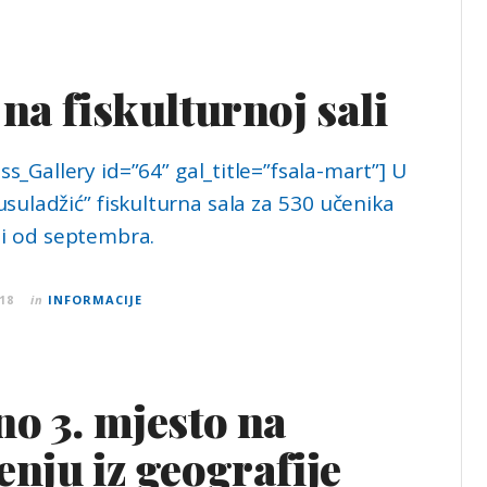
na fiskulturnoj sali
_Gallery id=”64” gal_title=”fsala-mart”] U
suladžić” fiskulturna sala za 530 učenika
iji od septembra.
18
in
INFORMACIJE
o 3. mjesto na
nju iz geografije