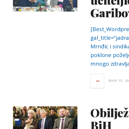
Garibo
[Best_Wordpres
gal_title=”jadr
Mrnđic i sindi
poklone poželj
mnogo zdravlja
MAR 15, 20
Obilje
BiH