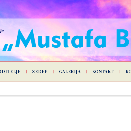
lje
ODITELJE
SEDEF
GALERIJA
KONTAKT
K