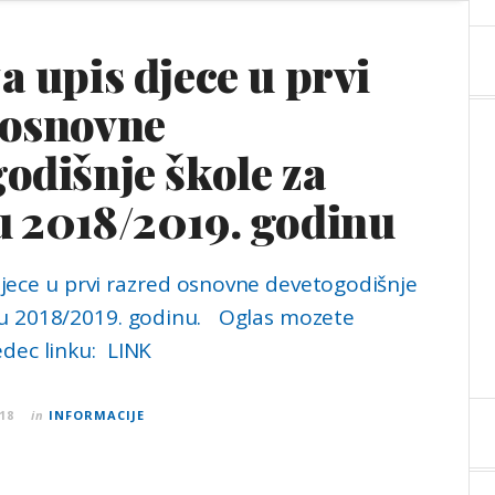
a upis djece u prvi
 osnovne
odišnje škole za
u 2018/2019. godinu
djece u prvi razred osnovne devetogodišnje
ku 2018/2019. godinu. Oglas mozete
jedec linku: LINK
18
in
INFORMACIJE