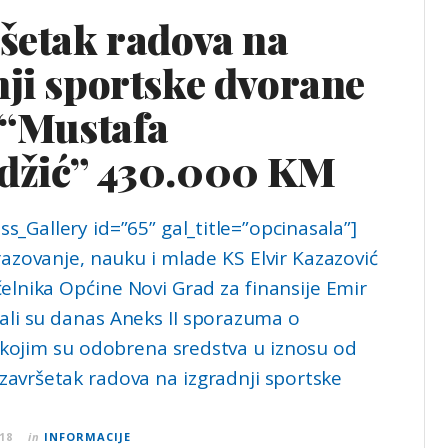
ršetak radova na
nji sportske dvorane
 “Mustafa
džić” 430.000 KM
s_Gallery id=”65” gal_title=”opcinasala”]
razovanje, nauku i mlade KS Elvir Kazazović
elnika Općine Novi Grad za finansije Emir
ali su danas Aneks II sporazuma o
 kojim su odobrena sredstva u iznosu od
završetak radova na izgradnji sportske
18
in
INFORMACIJE