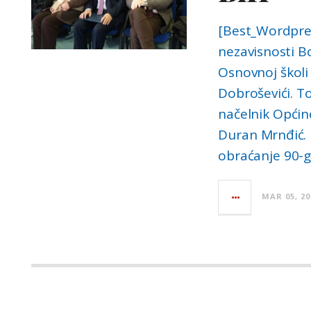
[Best_Wordpres
nezavisnosti B
Osnovnoj školi
Dobroševići. To
načelnik Općin
Duran Mrnđić. 
obraćanje 90-
MAR 05, 20