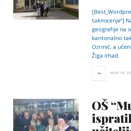
[Best_Wordpres
takmicenje”] Na
geografije na o
kantonalno tak
Ozrinić, a učen
Žiga Irhad.
MAR 18, 20
OŠ “Mu
isprati
učitelj