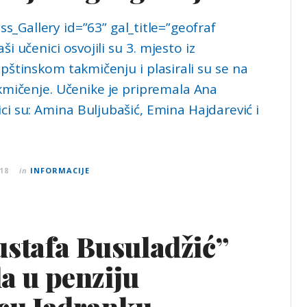
s_Gallery id=”63” gal_title=”geofraf
ši učenici osvojili su 3. mjesto iz
pštinskom takmičenju i plasirali su se na
mičenje. Učenike je pripremala Ana
ici su: Amina Buljubašić, Emina Hajdarević i
18
in
INFORMACIJE
stafa Busuladžić”
la u penziju
icu Jadranku