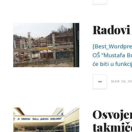
Radovi 
[Best_Wordpress
OŠ “Mustafa Bu
će biti u funkc
MAR 20, 20
Osvojen
takmiče