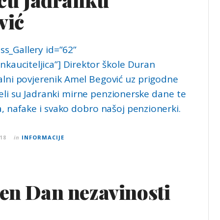
vić
s_Gallery id=”62”
ankauciteljica”] Direktor škole Duran
kalni povjerenik Amel Begović uz prigodne
eli su Jadranki mirne penzionerske dane te
, nafake i svako dobro našoj penzionerki.
18
in
INFORMACIJE
žen Dan nezavinosti