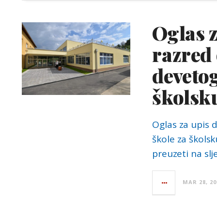
Oglas z
razred
devetog
školsk
Oglas za upis 
škole za škols
preuzeti na sl
MAR 28, 20