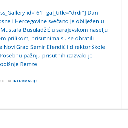
s_Gallery id=”61” gal_title=”drdr”] Dan
osne i Hercegovine svečano je obilježen u
 Mustafa Busuladžić u sarajevskom naselju
m prilikom, prisutnima su se obratili
e Novi Grad Semir Efendić i direktor škole
Posebnu pažnju prisutnih izazvalo je
godišnje Remze
18
in
INFORMACIJE