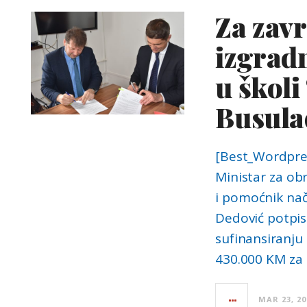
Za zav
izgrad
u školi
Busula
[Best_Wordpres
Ministar za ob
i pomoćnik nač
Dedović potpis
sufinansiranju
430.000 KM za 
MAR 23, 20