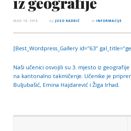
iz geografije
MAR 18, 2018
by
JUSO KADRIĆ
in
INFORMACIJE
[Best_Wordpress_Gallery id=”63” gal_title=”ge
Naši učenici osvojili su 3. mjesto iz geografij
na kantonalno takmičenje. Učenike je priprem
Buljubašić, Emina Hajdarević i Žiga Irhad.