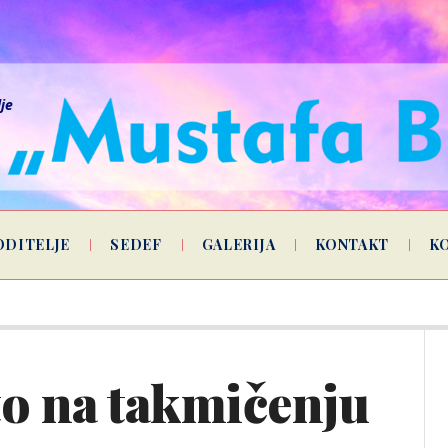
lje
ODITELJE
SEDEF
GALERIJA
KONTAKT
K
to na takmičenju