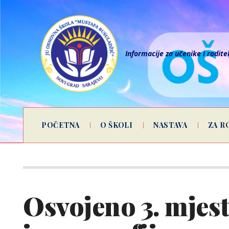
Informacije za učenike i rodite
POČETNA
O ŠKOLI
NASTAVA
ZA R
Osvojeno 3. mjes