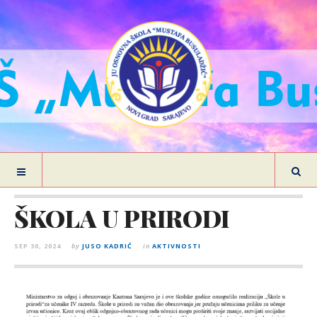
ŠKOLA U PRIRODI
SEP 30, 2024
by
JUSO KADRIĆ
in
AKTIVNOSTI