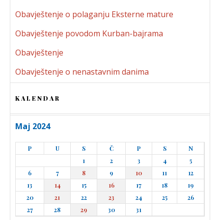
Obavještenje o polaganju Eksterne mature
Obavještenje povodom Kurban-bajrama
Obavještenje
Obavještenje o nenastavnim danima
KALENDAR
Maj 2024
P
U
S
Č
P
S
N
1
2
3
4
5
6
7
8
9
10
11
12
13
14
15
16
17
18
19
20
21
22
23
24
25
26
27
28
29
30
31