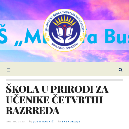
ŠKOLA U PRIRODI ZA
UČENIKE ČETVRTIH
RAZRREDA
JUN 19, 2023
by
JUSO KADRIĆ
in
EKSKURZIJE