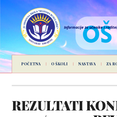
Informacije za učenike i rodite
POČETNA
O ŠKOLI
NASTAVA
ZA R
REZULTATI KON