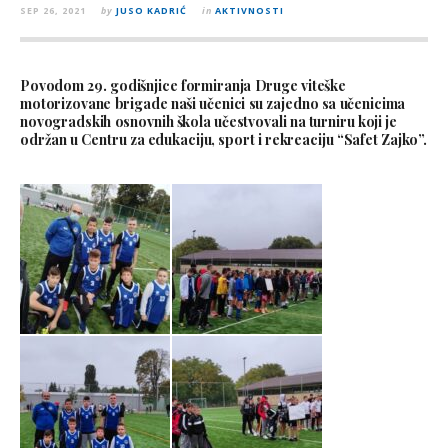
SEP 26, 2021
by
JUSO KADRIĆ
in
AKTIVNOSTI
Povodom 29. godišnjice formiranja Druge viteške
motorizovane brigade naši učenici su zajedno sa učenicima
novogradskih osnovnih škola učestvovali na turniru koji je
održan u Centru za edukaciju, sport i rekreaciju “Safet Zajko”.