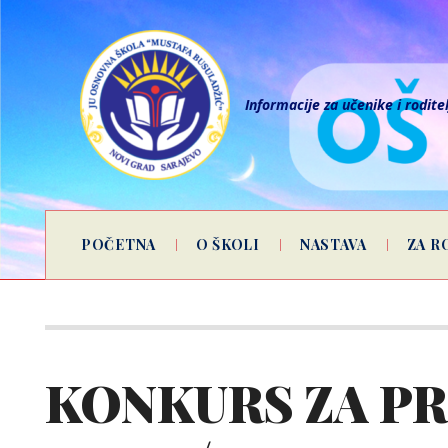
Informacije za učenike i rodite
POČETNA
O ŠKOLI
NASTAVA
ZA R
KONKURS ZA PR