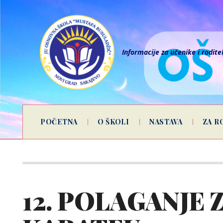
Informacije za učenike i rodite
POČETNA
O ŠKOLI
NASTAVA
ZA R
12. POLAGANJE 