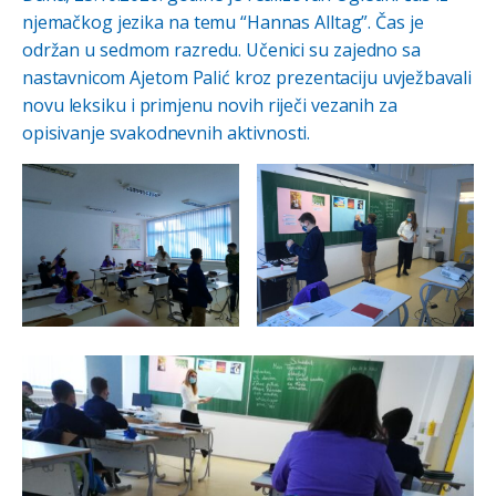
njemačkog jezika na temu “Hannas Alltag”. Čas je
održan u sedmom razredu. Učenici su zajedno sa
nastavnicom Ajetom Palić kroz prezentaciju uvježbavali
novu leksiku i primjenu novih riječi vezanih za
opisivanje svakodnevnih aktivnosti.