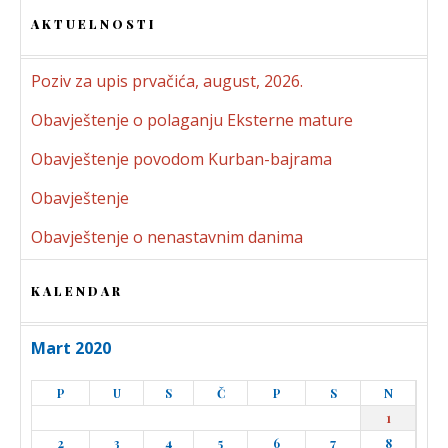
AKTUELNOSTI
Poziv za upis prvačića, august, 2026.
Obavještenje o polaganju Eksterne mature
Obavještenje povodom Kurban-bajrama
Obavještenje
Obavještenje o nenastavnim danima
KALENDAR
Mart 2020
P
U
S
Č
P
S
N
1
2
3
4
5
6
7
8