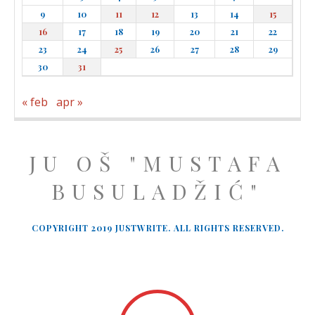
9
10
11
12
13
14
15
16
17
18
19
20
21
22
23
24
25
26
27
28
29
30
31
« feb
apr »
JU OŠ "MUSTAFA
BUSULADŽIĆ"
COPYRIGHT 2019 JUSTWRITE. ALL RIGHTS RESERVED.