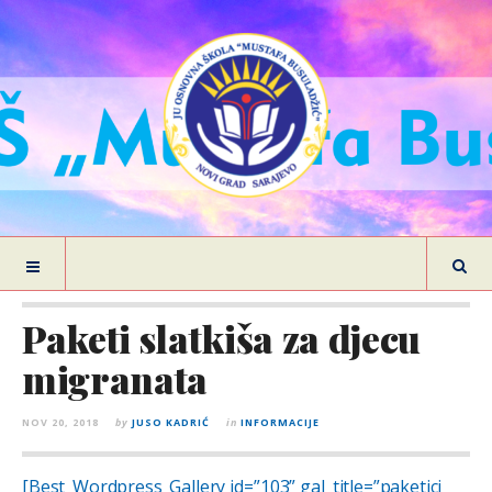
Paketi slatkiša za djecu
migranata
NOV 20, 2018
by
JUSO KADRIĆ
in
INFORMACIJE
[Best_Wordpress_Gallery id=”103” gal_title=”paketici