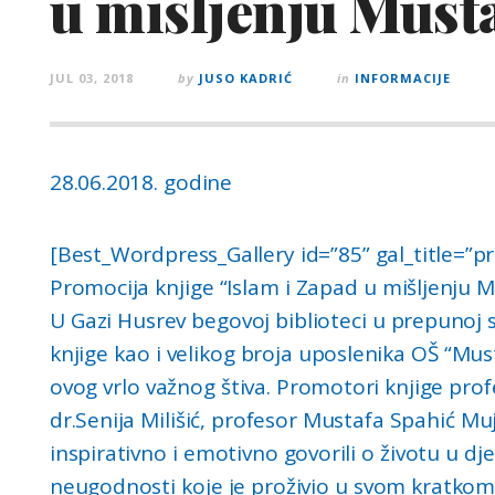
u mišljenju Must
JUL 03, 2018
by
JUSO KADRIĆ
in
INFORMACIJE
28.06.2018. godine
[Best_Wordpress_Gallery id=”85” gal_title=”p
Promocija knjige “Islam i Zapad u mišljenju 
U Gazi Husrev begovoj biblioteci u prepunoj s
knjige kao i velikog broja uposlenika OŠ “Mu
ovog vrlo važnog štiva. Promotori knjige prof
dr.Senija Milišić, profesor Mustafa Spahić Mu
inspirativno i emotivno govorili o životu u d
neugodnosti koje je proživio u svom kratkom ž