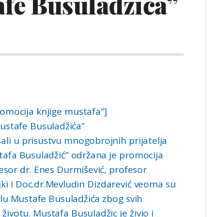
afe Busuladžića”
romocija knjige mustafa”]
Mustafe Busuladžića”
ali u prisustvu mnogobrojnih prijatelja
stafa Busuladžić” održana je promocija
esor dr. Enes Durmišević, profesor
jki i Doc.dr.Mevludin Dizdarević veoma su
jelu Mustafe Busuladžića zbog svih
ivotu. Mustafa Busuladžic je živio i