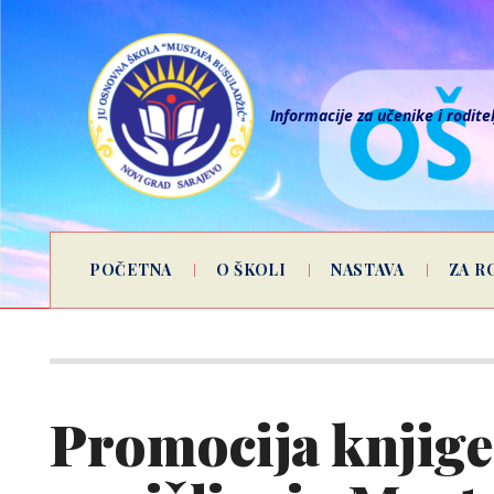
Informacije za učenike i rodite
POČETNA
O ŠKOLI
NASTAVA
ZA R
Promocija knjige