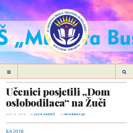
Učenici posjetili „Dom
oslobodilaca“ na Žuči
JUN 26, 2018
by
JUSO KADRIĆ
in
INFORMACIJE
8.6.2018.