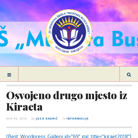
Osvojeno drugo mjesto iz
Kiraeta
APR 05, 2018
by
JUSO KADRIĆ
in
INFORMACIJE
[Best_Wordpress_Gallery id=”69” gal_title=”kiraet2018”]