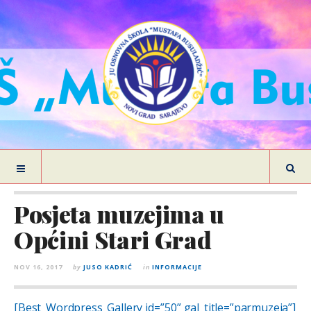
Posjeta muzejima u
Općini Stari Grad
NOV 16, 2017
by
JUSO KADRIĆ
in
INFORMACIJE
[Best_Wordpress_Gallery id=”50” gal_title=”parmuzeja”]