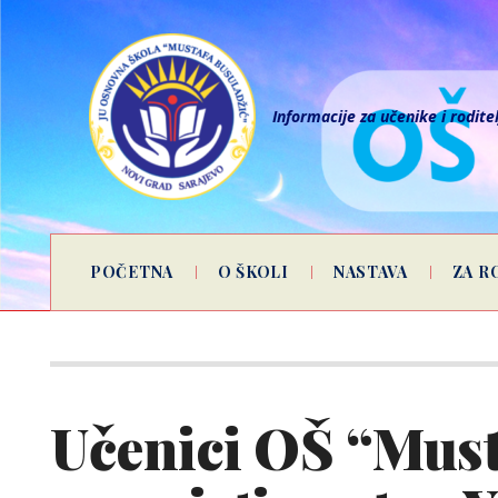
Informacije za učenike i rodite
POČETNA
O ŠKOLI
NASTAVA
ZA R
Učenici OŠ “Must