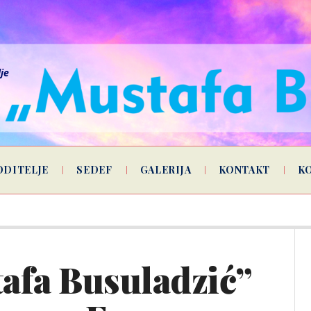
lje
ODITELJE
SEDEF
GALERIJA
KONTAKT
K
afa Busuladzić”