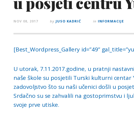
u posjeti centru
NOV 08, 2017
by
JUSO KADRIĆ
in
INFORMACIJE
[Best_Wordpress_Gallery id=”49” gal_title=”
U utorak, 7.11.2017.godine, u pratnji nastavn
naše škole su posjetili Turski kulturni centar
zadovoljstvo što su naši učenici došli u posje
Srdačno su se zahvalili na gostoprimstvu i lj
svoje prve utiske.