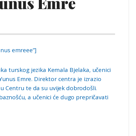
 Yunus Emre
yunus emreee”]
ika turskog jezika Kemala Bjelaka, učenici
 Yunus Emre. Direktor centra je izrazio
tu Centru te da su uvijek dobrodošli.
ubaznošću, a učenici će dugo prepričavati