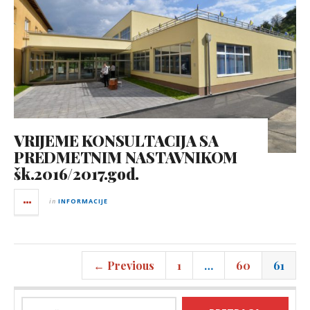
VRIJEME KONSULTACIJA SA
PREDMETNIM NASTAVNIKOM
šk.2016/2017.god.
in
INFORMACIJE
← Previous
1
…
60
61
Pretraga: