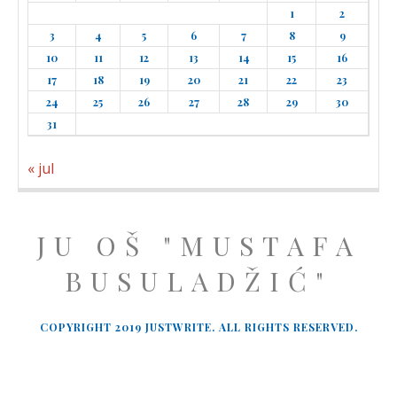
1
2
3
4
5
6
7
8
9
10
11
12
13
14
15
16
17
18
19
20
21
22
23
24
25
26
27
28
29
30
31
« jul
JU OŠ "MUSTAFA
BUSULADŽIĆ"
COPYRIGHT 2019 JUSTWRITE. ALL RIGHTS RESERVED.