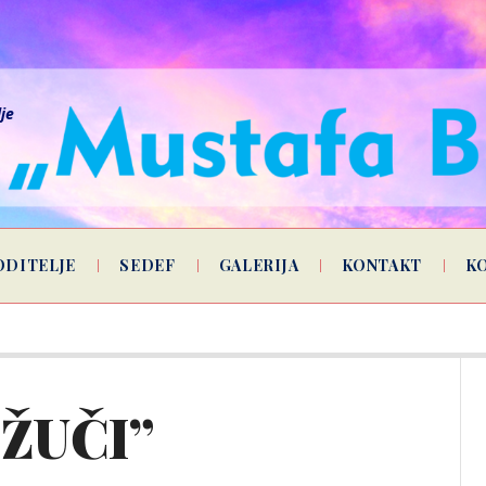
lje
ODITELJE
SEDEF
GALERIJA
KONTAKT
K
 ŽUČI”