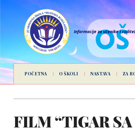
Informacije za učenike i rodite
POČETNA
O ŠKOLI
NASTAVA
ZA R
FILM “TIGAR SA