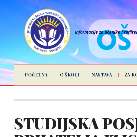
Informacije za učenike i rodite
POČETNA
O ŠKOLI
NASTAVA
ZA R
STUDIJSKA POS