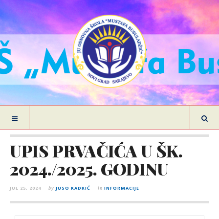
UPIS PRVAČIĆA U ŠK.
2024./2025. GODINU
JUL 25, 2024
by
JUSO KADRIĆ
in
INFORMACIJE