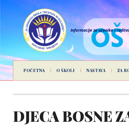
Informacije za učenike i rodite
POČETNA
O ŠKOLI
NASTAVA
ZA R
DJECA BOSNE Z