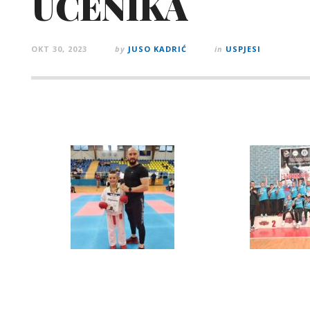
UČENIKA
OKT 30, 2023
by
JUSO KADRIĆ
in
USPJESI