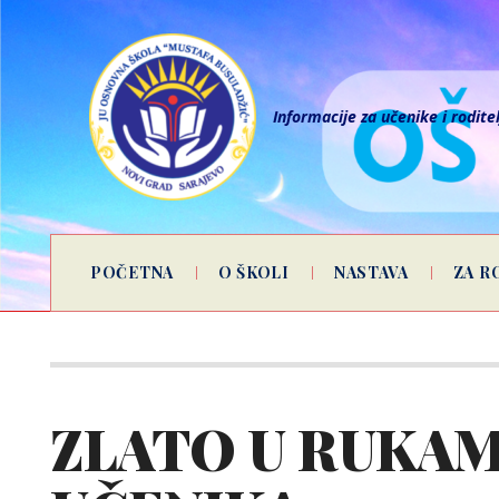
Informacije za učenike i rodite
POČETNA
O ŠKOLI
NASTAVA
ZA R
ZLATO U RUKAM