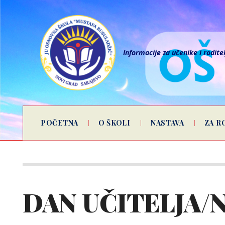
Informacije za učenike i rodite
POČETNA
O ŠKOLI
NASTAVA
ZA R
DAN UČITELJA/