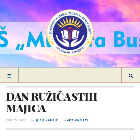
DAN RUŽIČASTIH
MAJICA
FEB 23, 2023
by
JUSO KADRIĆ
in
AKTIVNOSTI