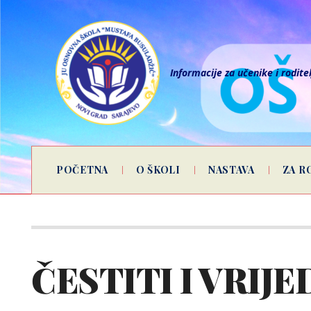
Informacije za učenike i rodite
POČETNA
O ŠKOLI
NASTAVA
ZA R
ČESTITI I VRIJE