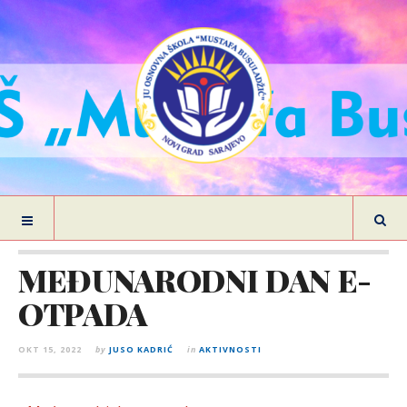
MEĐUNARODNI DAN E-
OTPADA
OKT 15, 2022
by
JUSO KADRIĆ
in
AKTIVNOSTI