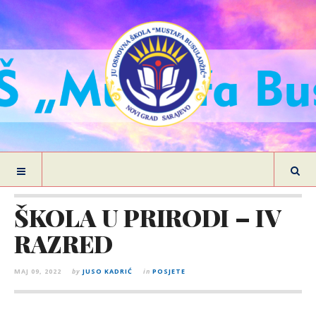
ŠKOLA U PRIRODI – IV
RAZRED
MAJ 09, 2022
by
JUSO KADRIĆ
in
POSJETE