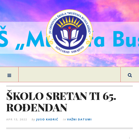
ŠKOLO SRETAN TI 65.
ROĐENDAN
APR 13, 2022
by
JUSO KADRIĆ
in
VAŽNI DATUMI