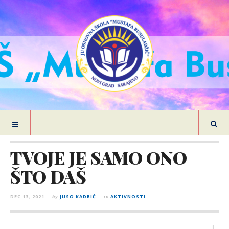
TVOJE JE SAMO ONO
ŠTO DAŠ
DEC 13, 2021
by
JUSO KADRIĆ
in
AKTIVNOSTI