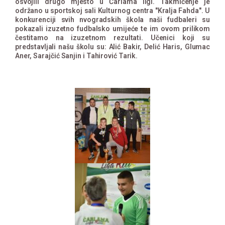
osvojili drugo mjesto u Čarlama ligi. Takmičenje je
održano u sportskoj sali Kulturnog centra "Kralja Fahda". U
konkurenciji svih nvogradskih škola naši fudbaleri su
pokazali izuzetno fudbalsko umijeće te im ovom prilikom
čestitamo na izuzetnom rezultati. Učenici koji su
predstavljali našu školu su: Alić Bakir, Delić Haris, Glumac
Aner, Sarajčić Sanjin i Tahirović Tarik.