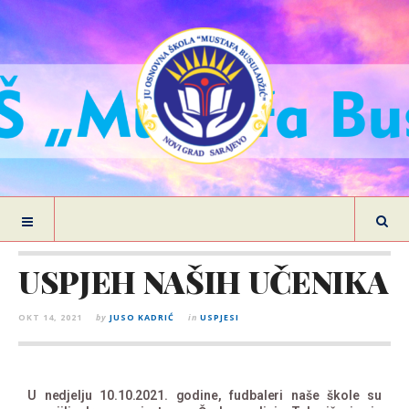
USPJEH NAŠIH UČENIKA
OKT 14, 2021
by
JUSO KADRIĆ
in
USPJESI
U nedjelju 10.10.2021. godine, fudbaleri naše škole su