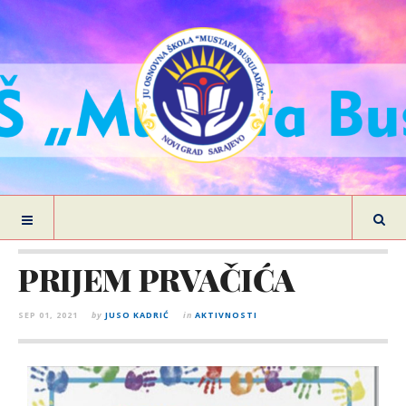
PRIJEM PRVAČIĆA
SEP 01, 2021
by
JUSO KADRIĆ
in
AKTIVNOSTI