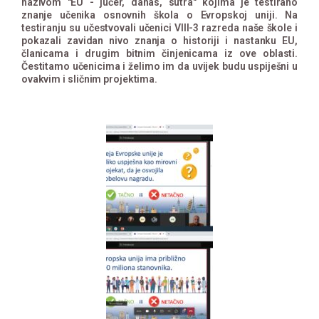
nazivom "EU - jučer, danas, sutra" kojima je testirano
znanje učenika osnovnih škola o Evropskoj uniji. Na
testiranju su učestvovali učenici VIII-3 razreda naše škole i
pokazali zavidan nivo znanja o historiji i nastanku EU,
članicama i drugim bitnim činjenicama iz ove oblasti.
Čestitamo učenicima i želimo im da uvijek budu uspiješni u
ovakvim i sličnim projektima.