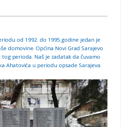
eriodu od 1992. do 1995.godine jedan je
 naše domovine. Općina Novi Grad Sarajevo
iz tog perioda. Naš je zadatak da čuvamo
ika Ahatovića u periodu opsade Sarajeva.