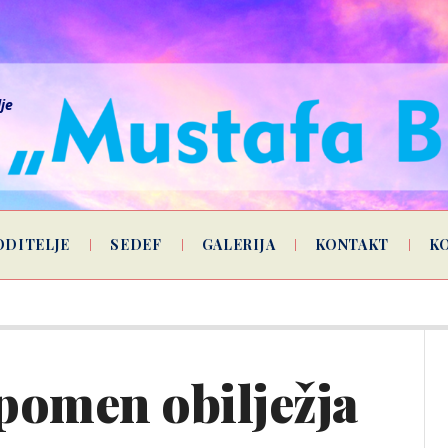
lje
ODITELJE
SEDEF
GALERIJA
KONTAKT
K
pomen obilježja