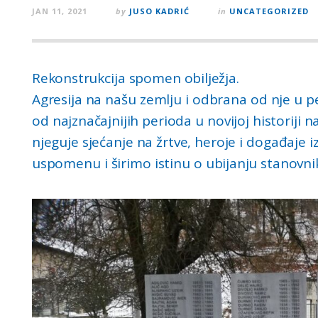
JAN 11, 2021
by
JUSO KADRIĆ
in
UNCATEGORIZED
Rekonstrukcija spomen obilježja.
Agresija na našu zemlju i odbrana od nje u p
od najznačajnijih perioda u novijoj historiji
njeguje sjećanje na žrtve, heroje i događaje 
uspomenu i širimo istinu o ubijanju stanovn