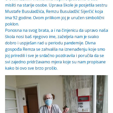
misliti na starije osobe. Uprava škole je posjetila sestru
Mustafe Busuladžića, Remzu Busuladžić Sijerčić koja
ima 92 godine. Ovom prilikom joj je uručen simbolični
poklon.
Ponosna na svog brata, a i na činjenicu da upravo naša
škola nosi baš njegovo ime, zaželjela nam je svako
dobro i uspješan rad u periodu pandemije. Divna
gospođa Remza se zahvalila na iznenađenju koje smo
joj priredili i sve je srdačno pozdravila i poručila da se
svi zajedno pridržavamo mjera koje su nam propisane
kako bi ovo sve brzo prošlo.