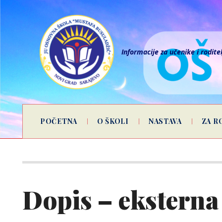
Informacije za učenike i rodite
POČETNA
O ŠKOLI
NASTAVA
ZA R
Dopis – eksterna