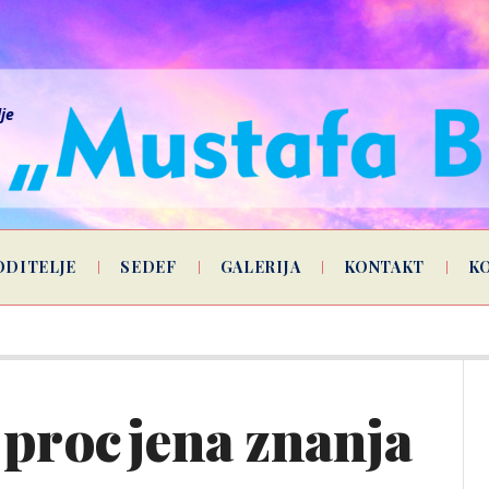
lje
ODITELJE
SEDEF
GALERIJA
KONTAKT
K
 procjena znanja