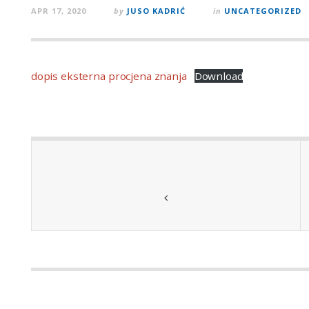
APR 17, 2020
by
JUSO KADRIĆ
in
UNCATEGORIZED
dopis eksterna procjena znanja
Download