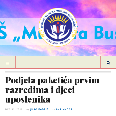
Podjela paketića prvim
razredima i djeci
uposlenika
DEC 31, 2019
by
JUSO KADRIĆ
in
AKTIVNOSTI