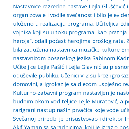
Nastavnice razredne nastave Lejla Gluščevi
organizovale i vodile svečanost i bilo je evid
uloženo u realizaciju programa. Učiteljica Ed
vojnika koji su u toku programa, kao pratnja 
heroja“, odali počast herojima prošlog rata. 
bila zadužena nastavnica muzičke kulture Emi
nastavnicom bosanskog jezika Sabinom Kadri
Učiteljice Lejla Pašić i Lejla Glavinić su pl
oduševile publiku. Učenici V-2 su kroz igroka
domovini, a igrokaz je sa djecom uspješno real
Kulturno-zabavni program nastavljen je nast
budnim okom voditeljice Lejle Muratović, a p
razigrani nastup naših prvačića koje vode uči
Svečanoj priredbi je prisustvovao i direkto
Akif Yaman sa saradnicima, koji je izrazio po