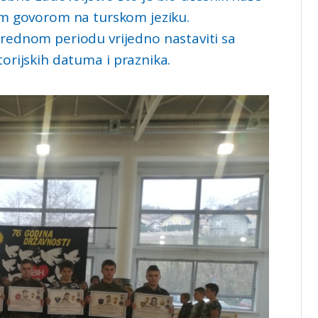
im govorom na turskom jeziku.
arednom periodu vrijedno nastaviti sa
torijskih datuma i praznika.