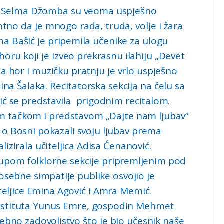
ć i Selma Džomba su veoma uspješno
entno da je mnogo rada, truda, volje i žara
ina Bašić je pripemila učenike za ulogu
horu koji je izveo prekrasnu ilahiju „Devet
Za hor i muzičku pratnju je vrlo uspješno
na Šalaka. Recitatorska sekcija na čelu sa
ć se predstavila prigodnim recitalom.
esnom tačkom i predstavom „Dajte nam ljubav“
z o Bosni pokazali svoju ljubav prema
izirala učiteljica Adisa Ćenanović.
upom folklorne sekcije pripremljenim pod
osebne simpatije publike osvojio je
teljice Emina Agović i Amra Memić.
r Instituta Yunus Emre, gospodin Mehmet
sebno zadovoljstvo što je bio učesnik naše