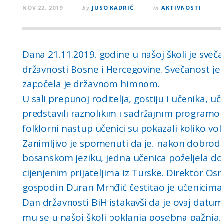
NOV 22, 2019
by
JUSO KADRIĆ
in
AKTIVNOSTI
Dana 21.11.2019. godine u našoj školi je sve
državnosti Bosne i Hercegovine. Svečanost je
započela je državnom himnom.
U sali prepunoj roditelja, gostiju i učenika,
predstavili raznolikim i sadržajnim programom.
folklorni nastup učenici su pokazali koliko v
Zanimljivo je spomenuti da je, nakon dobrodo
bosanskom jeziku, jedna učenica poželjela d
cijenjenim prijateljima iz Turske. Direktor O
gospodin Duran Mrnđić čestitao je učenicima
Dan državnosti BiH istakavši da je ovaj datum 
mu se u našoj školi poklanja posebna pažnja.