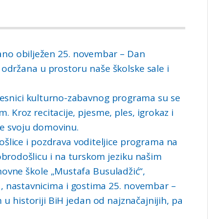
čano obilježen 25. novembar – Dan
 održana u prostoru naše školske sale i
 učesnici kulturno-zabavnog programa su se
 Kroz recitacije, pjesme, ples, igrokaz i
ole svoju domovinu.
šlice i pozdrava voditeljice programa na
obrodošlicu i na turskom jeziku našim
snovne škole „Mustafa Busuladžić“,
, nastavnicima i gostima 25. novembar –
u historiji BiH jedan od najznačajnijih, pa