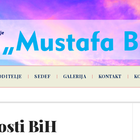
lje
ODITELJE
SEDEF
GALERIJA
KONTAKT
K
osti BiH