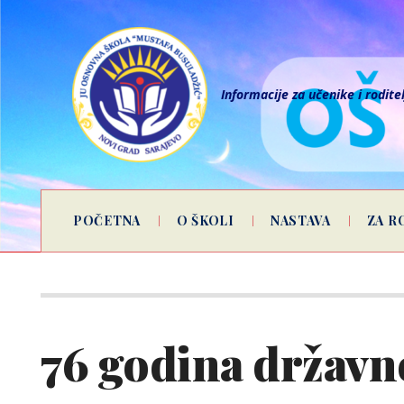
Informacije za učenike i rodite
POČETNA
O ŠKOLI
NASTAVA
ZA R
76 godina državn