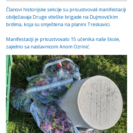
Članovi historijske sekcije su prisustvovali manifestaciji
obilježavaja Druge viteške brigade na Dujmovićkim
brdima, koja su smještena na planini Treskavici.
Manifestaciji je prisustvovalo 15 učenika naše škole,
zajedno sa nastavnicom Anom Ozrinić.