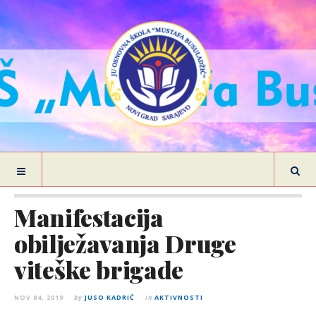
Manifestacija
obilježavanja Druge
viteške brigade
NOV 04, 2019
by
JUSO KADRIĆ
in
AKTIVNOSTI