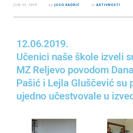
JUN 23, 2019
by
JUSO KADRIĆ
in
AKTIVNOSTI
12.06.2019.
Učenici naše škole izveli 
MZ Reljevo povodom Dana M
Pašić i Lejla Gluščević su 
ujedno učestvovale u izve