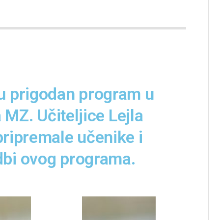
su prigodan program u
Z. Učiteljice Lejla
pripremale učenike i
dbi ovog programa.