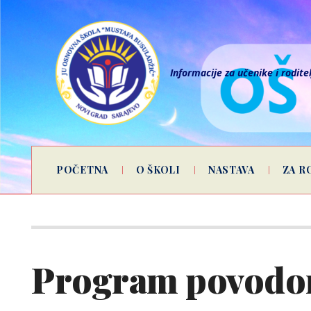
Informacije za učenike i rodite
POČETNA
O ŠKOLI
NASTAVA
ZA R
Program povodo