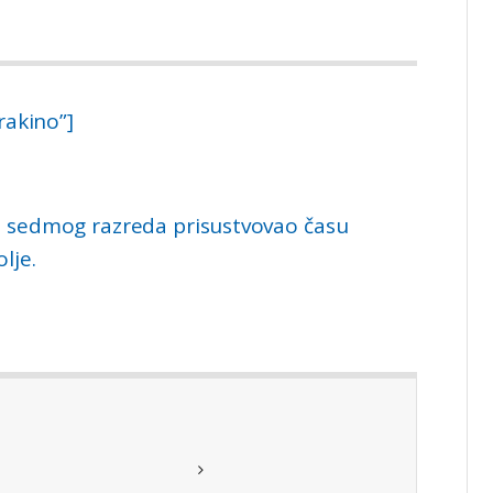
rakino”]
a sedmog razreda prisustvovao času
lje.