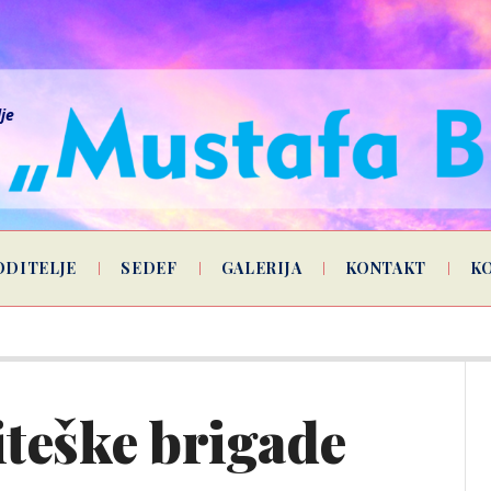
lje
ODITELJE
SEDEF
GALERIJA
KONTAKT
K
teške brigade