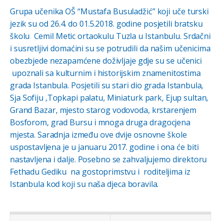
Grupa učenika OŠ “Mustafa Busuladžić” koji uče turski
jezik su od 26.4. do 01.5.2018. godine posjetili bratsku
školu Cemil Metic ortaokulu Tuzla u Istanbulu. Srdačni
i susretljivi domaćini su se potrudili da našim učenicima
obezbjede nezapamćene doživljaje gdje su se učenici
upoznali sa kulturnim i historijskim znamenitostima
grada Istanbula. Posjetili su stari dio grada Istanbula,
Sja Sofiju ,Topkapi palatu, Miniaturk park, Ejup sultan,
Grand Bazar, mjesto starog vodovoda, krstarenjem
Bosforom, grad Bursu i mnoga druga dragocjena
mjesta. Saradnja između ove dvije osnovne škole
uspostavljena je u januaru 2017. godine i ona će biti
nastavljena i dalje. Posebno se zahvaljujemo direktoru
Fethadu Gediku na gostoprimstvu i roditeljima iz
Istanbula kod koji su naša djeca boravila.