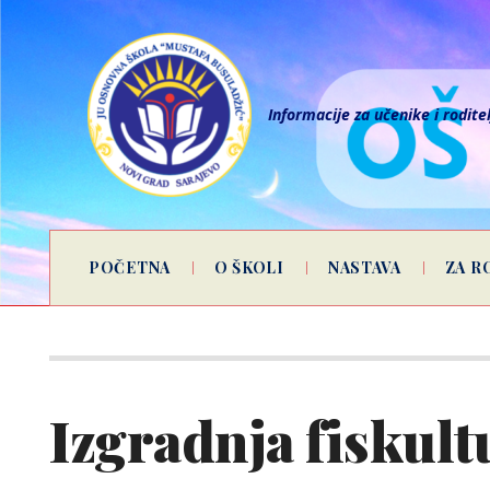
Informacije za učenike i rodite
POČETNA
O ŠKOLI
NASTAVA
ZA R
Izgradnja fiskult