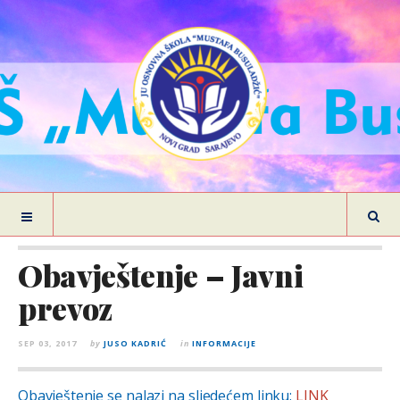
Obavještenje – Javni
prevoz
SEP 03, 2017
by
JUSO KADRIĆ
in
INFORMACIJE
Obavještenje se nalazi na sljedećem linku:
LINK