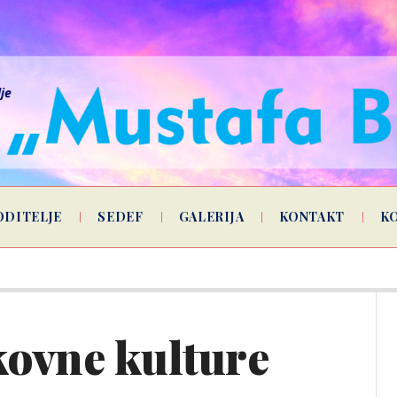
lje
ODITELJE
SEDEF
GALERIJA
KONTAKT
K
kovne kulture