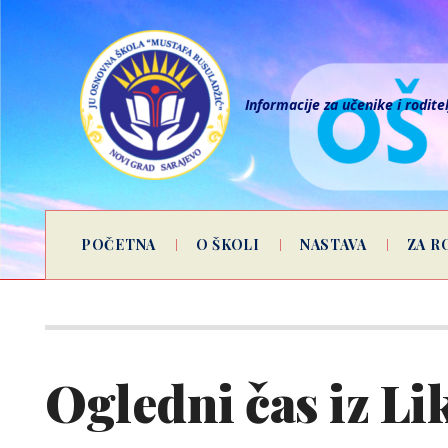
Informacije za učenike i rodite
POČETNA
O ŠKOLI
NASTAVA
ZA R
Ogledni čas iz Li