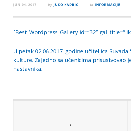
JUN 04, 2017
by
JUSO KADRIĆ
in
INFORMACIJE
[Best_Wordpress_Gallery id=”32” gal_title=”li
U petak 02.06.2017. godine učiteljica Suvada Š
kulture. Zajedno sa učenicima prisustvovao je i
nastavnika.