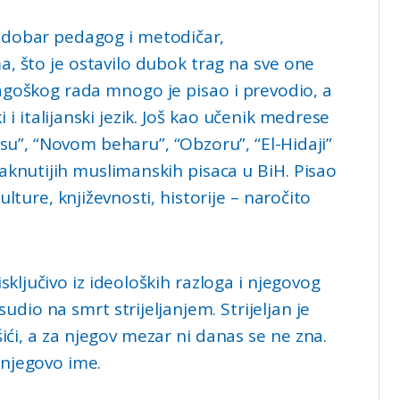
 dobar pedagog i metodičar,
ma, što je ostavilo dubok trag na sve one
agoškog rada mnogo je pisao i prevodio, a
i i italijanski jezik. Još kao učenik medrese
asu”, “Novom beharu”, “Obzoru”, “El-Hidaji”
taknutijih muslimanskih pisaca u BiH. Pisao
ulture, književnosti, historije – naročito
sključivo iz ideoloških razloga i njegovog
udio na smrt strijeljanjem. Strijeljan je
ći, a za njegov mezar ni danas se ne zna.
 njegovo ime.