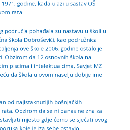
 1971. godine, kada ulazi u sastav OŠ
okom rata.
og područja pohađala su nastavu u školi u
čna škola Dobroševići, kao podružnica
ljenja ove škole 2006. godine ostalo je
zi. Obzirom da 12 osnovnih škola na
im piscima i intelektualcima, Savjet MZ
jeću da škola u ovom naselju dobije ime
dan od najistaknutijih bošnjačkih
 rata. Obzirom da se ni danas ne zna za
tavljati mjesto gdje ćemo se sjećati ovog
 poruka koje je iza sebe ostavio.