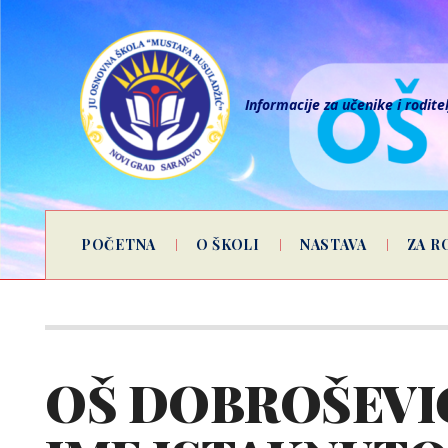
Informacije za učenike i rodite
POČETNA
O ŠKOLI
NASTAVA
ZA R
OŠ DOBROŠEVIĆ