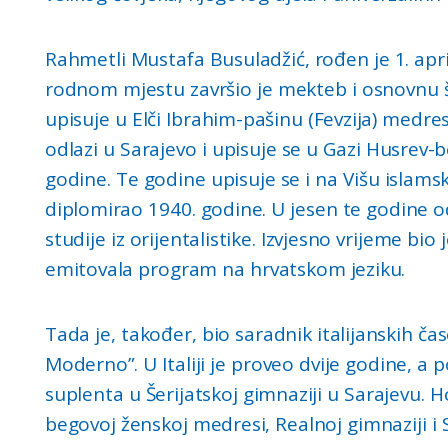
Rahmetli Mustafa Busuladžić, rođen je 1. apri
rodnom mjestu završio je mekteb i osnovnu š
upisuje u Elči Ibrahim-pašinu (Fevzija) medresu
odlazi u Sarajevo i upisuje se u Gazi Husrev
godine. Te godine upisuje se i na Višu islamsk
diplomirao 1940. godine. U jesen te godine od
studije iz orijentalistike. Izvjesno vrijeme bio
emitovala program na hrvatskom jeziku.
Tada je, također, bio saradnik italijanskih č
Moderno”. U Italiji je proveo dvije godine, a 
suplenta u Šerijatskoj gimnaziji u Sarajevu.
begovoj ženskoj medresi, Realnoj gimnaziji i S