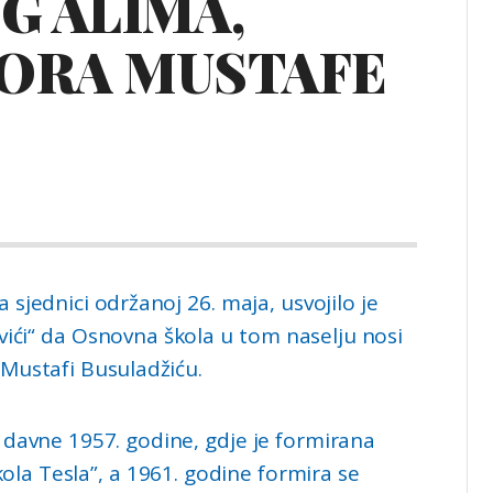
G ALIMA,
SORA MUSTAFE
 sjednici održanoj 26. maja, usvojilo je
vići“ da Osnovna škola u tom naselju nosi
 Mustafi Busuladžiću.
 davne 1957. godine, gdje je formirana
kola Tesla”, a 1961. godine formira se