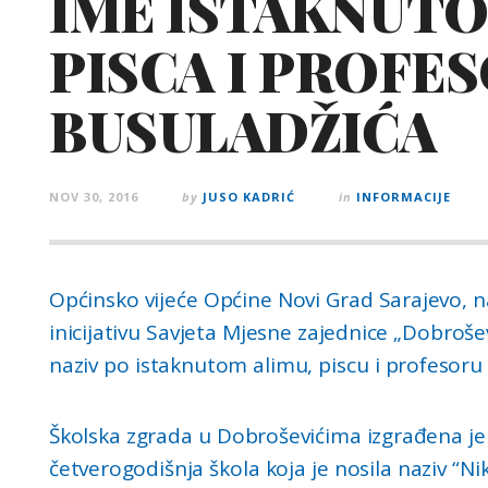
IME ISTAKNUTO
PISCA I PROFE
BUSULADŽIĆA
NOV 30, 2016
by
JUSO KADRIĆ
in
INFORMACIJE
Općinsko vijeće Općine Novi Grad Sarajevo, na
inicijativu Savjeta Mjesne zajednice „Dobroše
naziv po istaknutom alimu, piscu i profesoru
Školska zgrada u Dobroševićima izgrađena je
četverogodišnja škola koja je nosila naziv “Ni