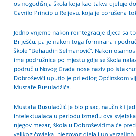
osmogodišnja škola koja kao takva djeluje do
Gavrilo Princip u Reljevu, koja je porušena t
Jedno vrijeme nakon reintegracije djeca sa t
Briješću, pa je nakon toga formirana i podru
škole “Behaudin Selmanović”. Nakon osamosta
ime podružnice po mjestu gdje se škola nala
području Novog Grada nose naziv po istaknut
Dobroševići uputio je prijedlog Općinskom vi
Mustafe Busuladžića.
Mustafa Busuladžić je bio pisac, naučnik i je
intelektualaca u periodu između dva svjetska
njegov mezar, škola u Dobroševićima će preds
velikog čovjeka, njegovog djela i univerzalinh