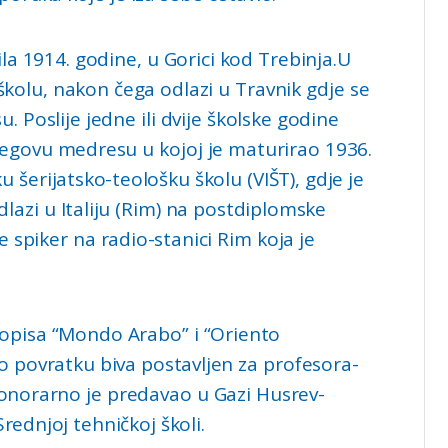
la 1914. godine, u Gorici kod Trebinja.U
kolu, nakon čega odlazi u Travnik gdje se
. Poslije jedne ili dvije školske godine
-begovu medresu u kojoj je maturirao 1936.
u šerijatsko-teološku školu (VIŠT), gdje je
lazi u Italiju (Rim) na postdiplomske
 je spiker na radio-stanici Rim koja je
asopisa “Mondo Arabo” i “Oriento
po povratku biva postavljen za profesora-
 Honorarno je predavao u Gazi Husrev-
rednjoj tehničkoj školi.