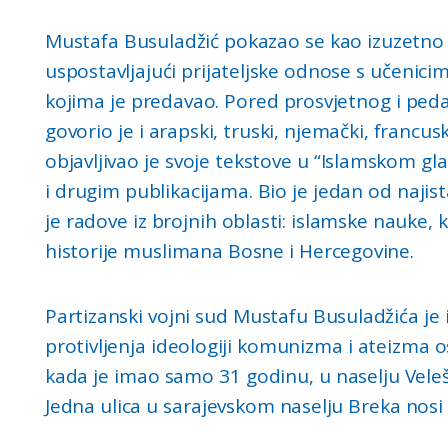
Mustafa Busuladžić pokazao se kao izuzetno
uspostavljajući prijateljske odnose s učenici
kojima je predavao. Pored prosvjetnog i ped
govorio je i arapski, truski, njemački, francusk
objavljivao je svoje tekstove u “Islamskom gl
i drugim publikacijama. Bio je jedan od najis
je radove iz brojnih oblasti: islamske nauke, k
historije muslimana Bosne i Hercegovine.
Partizanski vojni sud Mustafu Busuladžića je i
protivljenja ideologiji komunizma i ateizma os
kada je imao samo 31 godinu, u naselju Veleši
Jedna ulica u sarajevskom naselju Breka nosi