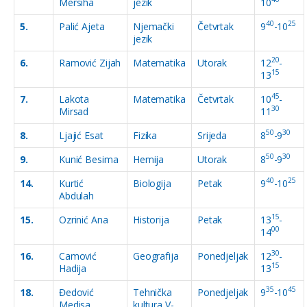
Mersiha
jezik
10
40
25
5.
Palić Ajeta
Njemački
Četvrtak
9
-10
jezik
20
6.
Ramović Zijah
Matematika
Utorak
12
-
15
13
45
7.
Lakota
Matematika
Četvrtak
10
-
30
Mirsad
11
50
30
8.
Ljajić Esat
Fizika
Srijeda
8
-9
50
30
9.
Kunić Besima
Hemija
Utorak
8
-9
40
25
14.
Kurtić
Biologija
Petak
9
-10
Abdulah
15
15.
Ozrinić Ana
Historija
Petak
13
-
00
14
30
16.
Camović
Geografija
Ponedjeljak
12
-
15
Hadija
13
35
45
18.
Đedović
Tehnička
Ponedjeljak
9
-10
Medisa
kultura V-