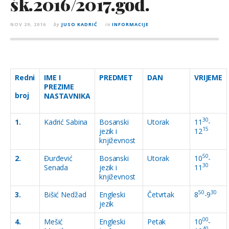
šk.2016/2017.god.
NOV 29, 2016
by
JUSO KADRIĆ
in
INFORMACIJE
Redni
IME I
PREDMET
DAN
VRIJEME
PREZIME
broj
NASTAVNIKA
30
1.
Kadrić Sabina
Bosanski
Utorak
11
-
15
jezik i
12
književnost
50
2.
Đurđević
Bosanski
Utorak
10
-
30
Senada
jezik i
11
književnost
50
30
3.
Bišić Nedžad
Engleski
Četvrtak
8
-9
jezik
00
4.
Mešić
Engleski
Petak
10
-
40