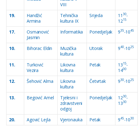
VIII
30
19.
Handžić
Tehnička
Srijeda
11
-
15
Armina
kultura IX
12
35
45
17.
Osmanović
Informatika
Ponedjeljak
9
-10
Jasmin
40
25
10.
Bihorac Eldin
Muzička
Utorak
9
-10
kultura
15
11.
Turković
Likovna
Petak
13
-
00
Vezira
kultura
14
30
25
12.
Šehović Alma
Likovna
Četvrtak
9
-10
kultura
30
13.
Begović Amel
Tjelesni i
Ponedjeljak
12
-
30
zdravstveni
13
odgoj
45
30
20.
Agović Lejla
Vjeronauka
Petak
9
-10