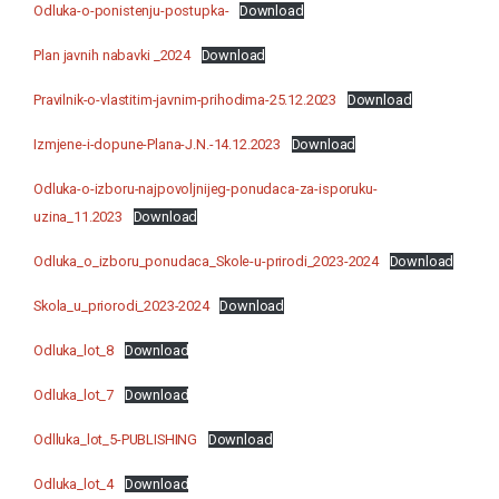
Odluka-o-ponistenju-postupka-
Download
Plan javnih nabavki _2024
Download
Pravilnik-o-vlastitim-javnim-prihodima-25.12.2023
Download
Izmjene-i-dopune-Plana-J.N.-14.12.2023
Download
Odluka-o-izboru-najpovoljnijeg-ponudaca-za-isporuku-
uzina_11.2023
Download
Odluka_o_izboru_ponudaca_Skole-u-prirodi_2023-2024
Download
Skola_u_priorodi_2023-2024
Download
Odluka_lot_8
Download
Odluka_lot_7
Download
Odlluka_lot_5-PUBLISHING
Download
Odluka_lot_4
Download