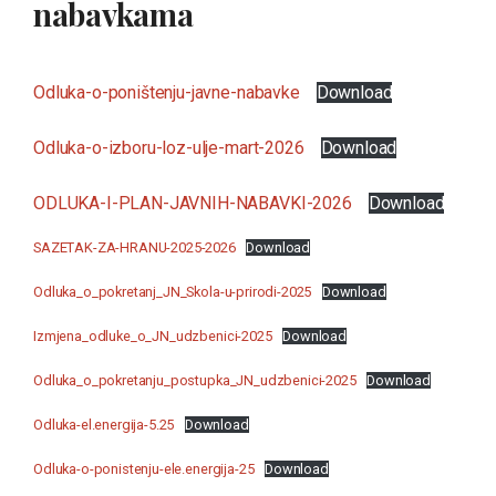
nabavkama
Odluka-o-poništenju-javne-nabavke
Download
Odluka-o-izboru-loz-ulje-mart-2026
Download
ODLUKA-I-PLAN-JAVNIH-NABAVKI-2026
Download
SAZETAK-ZA-HRANU-2025-2026
Download
Odluka_o_pokretanj_JN_Skola-u-prirodi-2025
Download
Izmjena_odluke_o_JN_udzbenici-2025
Download
Odluka_o_pokretanju_postupka_JN_udzbenici-2025
Download
Odluka-el.energija-5.25
Download
Odluka-o-ponistenju-ele.energija-25
Download