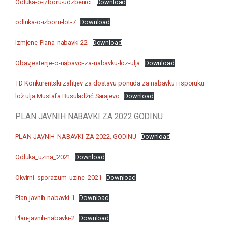
Odluka-o-izboru-udzbenici
Download
odluka-o-izboru-lot-7
Download
Izmjene-Plana-nabavki-22
Download
Obavjestenje-o-nabavci-za-nabavku-loz-ulja
Download
TD Konkurentski zahtjev za dostavu ponuda za nabavku i isporuku
lož ulja Mustafa Busuladžić Sarajevo
Download
PLAN JAVNIH NABAVKI ZA 2022.GODINU
PLAN-JAVNIH-NABAVKI-ZA-2022.-GODINU
Download
Odluka_uzina_2021
Download
Okvirni_sporazum_uzine_2021
Download
Plan-javnih-nabavki-1
Download
Plan-javnih-nabavki-2
Download