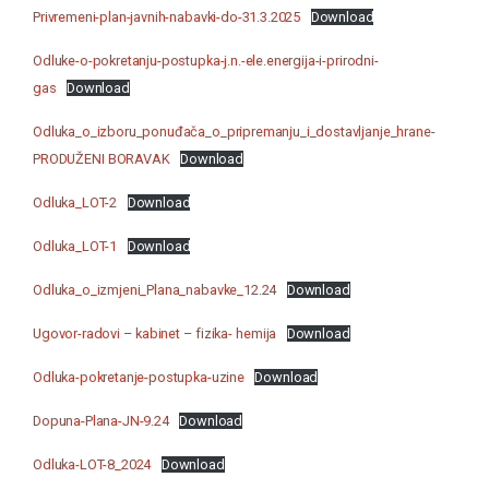
Privremeni-plan-javnih-nabavki-do-31.3.2025
Download
Odluke-o-pokretanju-postupka-j.n.-ele.energija-i-prirodni-
gas
Download
Odluka_o_izboru_ponuđača_o_pripremanju_i_dostavljanje_hrane-
PRODUŽENI BORAVAK
Download
Odluka_LOT-2
Download
Odluka_LOT-1
Download
Odluka_o_izmjeni_Plana_nabavke_12.24
Download
Ugovor-radovi – kabinet – fizika- hemija
Download
Odluka-pokretanje-postupka-uzine
Download
Dopuna-Plana-JN-9.24
Download
Odluka-LOT-8_2024
Download