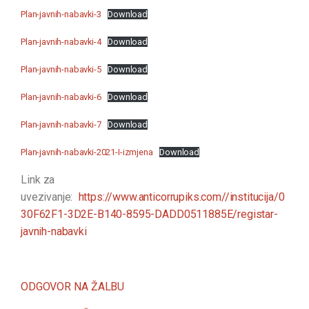
Plan-javnih-nabavki-3
Download
Plan-javnih-nabavki-4
Download
Plan-javnih-nabavki-5
Download
Plan-javnih-nabavki-6
Download
Plan-javnih-nabavki-7
Download
Plan-javnih-nabavki-2021-I-izmjena
Download
Link za
uvezivanje:
https://www.anticorrupiks.com//institucija/0
30F62F1-3D2E-B140-8595-DADD0511885E/registar-
javnih-nabavki
ODGOVOR NA ŽALBU