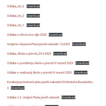
Odluka_lot_3
Download
Odluka_lot_2
Download
Odluka_lot_1
Download
Odluka-o-izboru-loz-ulje-2023
Download
Izmjene-i-dopune-Plana-javnih-nabavki-1.6.2023
Download
Odluka_Skola-u-prirodi_29.5.2023
Download
Odluka o poništenju škole u prirodi IV razred 2023
Download
Odluka o realizaciji škole u prirodi IV razred 2023
Download
Korekcija-privremeni-plan-javnih-nabavki-OS-Mustafa-Busuladzic-
3
Download
Odluka o 3. izmjeni Plana javnih nabavki
Download